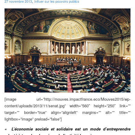
,
27 novembre 2013
Influer sur les pouvoirs publics
[image url=”http://mouves.impactfrance.eco/Mouves2015/wp-
content/uploads/2013/11/senat.jpg” width=”560″ height=”250″ link=””
target=”” border=”true” align=”alignleft” margins=”” alt=”” title=””
lightbox=”image” preload=”false”]
« L’économie sociale et solidaire est un mode d’entreprendre