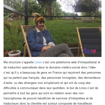
Ma structure s’appelle
Linoo
c’est une plateforme web d’interprétariat et
de traduction spécialisée dans le domaine médico-social donc l’idée
c’est qu’il y a beaucoup de gens en France qui reçoivent des personnes
qui ne parlent pas français, des personnes immigrées, des demandeurs
d’asile, ou des étrangers tout simplement et qui ont du coup des
difficultés à communiquer dans leur quotidien, le but de Linoo c’est de
permettre à tout les gens qui sont en relation avec des non-
francophones de pouvoir bénéficier de services d’interprètes et de
traducteurs donc la clientèle est surtout composée de travailleurs