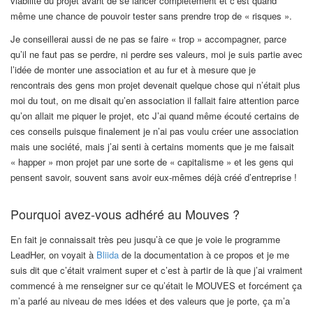
viabilité du projet avant de se lancer complètement et c’est quand
même une chance de pouvoir tester sans prendre trop de « risques ».
Je conseillerai aussi de ne pas se faire « trop » accompagner, parce
qu’il ne faut pas se perdre, ni perdre ses valeurs, moi je suis partie avec
l’idée de monter une association et au fur et à mesure que je
rencontrais des gens mon projet devenait quelque chose qui n’était plus
moi du tout, on me disait qu’en association il fallait faire attention parce
qu’on allait me piquer le projet, etc J’ai quand même écouté certains de
ces conseils puisque finalement je n’ai pas voulu créer une association
mais une société, mais j’ai senti à certains moments que je me faisait
« happer » mon projet par une sorte de « capitalisme » et les gens qui
pensent savoir, souvent sans avoir eux-mêmes déjà créé d’entreprise !
Pourquoi avez-vous adhéré au Mouves ?
En fait je connaissait très peu jusqu’à ce que je voie le programme
LeadHer, on voyait à
Bliida
de la documentation à ce propos et je me
suis dit que c’était vraiment super et c’est à partir de là que j’ai vraiment
commencé à me renseigner sur ce qu’était le MOUVES et forcément ça
m’a parlé au niveau de mes idées et des valeurs que je porte, ça m’a