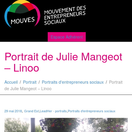
Active
Espace Adhérent
Portrait de Julie Mangeot
naviga
– Linoo
Accueil
Portrait
Portraits d'entrepreneurs sociaux
Portrait
de Julie Mangeot – Linoo
,
29 mai 2018
Grand Est
,
LeadHer - portraits
,
Portraits d'entrepreneurs sociaux