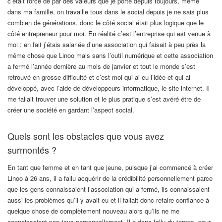
c’était forcé de par des valeurs que je porte depuis toujours, même
dans ma famille, on travaille tous dans le social depuis je ne sais plus
combien de générations, donc le côté social était plus logique que le
côté entrepreneur pour moi. En réalité c’est l’entreprise qui est venue à
moi : en fait j’étais salariée d’une association qui faisait à peu près la
même chose que Linoo mais sans l’outil numérique et cette association
a fermé l’année dernière au mois de janvier et tout le monde s’est
retrouvé en grosse difficulté et c’est moi qui ai eu l’idée et qui ai
développé, avec l’aide de développeurs informatique, le site internet. Il
me fallait trouver une solution et le plus pratique s’est avéré être de
créer une société en gardant l’aspect social.
Quels sont les obstacles que vous avez
surmontés ?
En tant que femme et en tant que jeune, puisque j’ai commencé à créer
Linoo à 26 ans, il a fallu acquérir de la crédibilité personnellement parce
que les gens connaissaient l’association qui a fermé, ils connaissaient
aussi les problèmes qu’il y avait eu et il fallait donc refaire confiance à
quelque chose de complètement nouveau alors qu’ils ne me
connaissaient pas tous personnellement. Il a donc fallu du temps pour