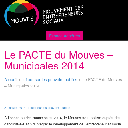
Active
Espace Adhérent
Le PACTE du Mouves –
naviga
Municipales 2014
Accueil
Influer sur les pouvoirs publics
Le PACTE du Mouves
– Municipales 2014
,
21 janvier 2014
Influer sur les pouvoirs publics
A l’occasion des municipales 2014, le Mouves se mobilise auprès des
candidat-e-s afin d’intégrer le développement de l’entrepreneuriat social